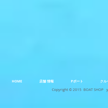
HOME
店舗 情報
Pボート
クル
Copyright © 2015 BOAT SHOP yui