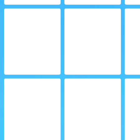
ヤマハFR-32EX
26FT YANMAR
ヤマハ
★
■
★
か
確
か
り
認
り
～！
中
～！
良
※
良
縁
船
縁
(^-
外
(^-
^)
機
^)
ヤマハUF-25
ヤマハFC-26
ヤマハ
★
★
★
か
か
か
り
り
り
～！
～！
～！
良
良
良
縁
縁
縁
(^-
(^-
(^-
^)
^)
^)