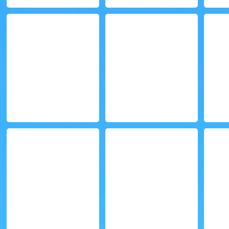
☎
円
日
ヤマハSTR25A
日産 JOY F-25
日産
時
■
★
■
相
確
か
価
談
認
り
格
の
準
～！
応
う
備
良
談
え
中
縁
←30
※
(^-
万
船
^)
円
外
機
ヤマハFR-34
ヤマハYF-21
ヤンマ
■
★
★
価
か
か
格
り
り
応
～！
～！
談
良
良
縁
縁
(^-
(^-
^)
^)