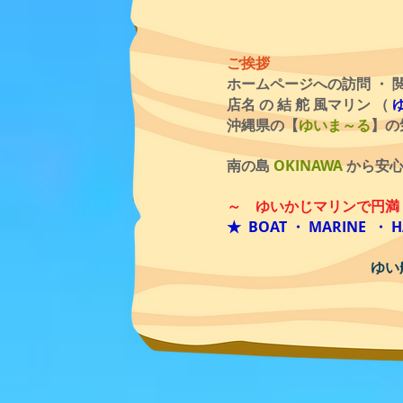
ご挨拶
ホームページへの訪問 ・ 
店名 の 結 舵 風マリン （
沖縄県の【
ゆいま～る
】の
南の島
OKINAWA
から安心
～ ゆいかじマリンで円満
★ BOAT ・ MARINE ・ 
ゆい